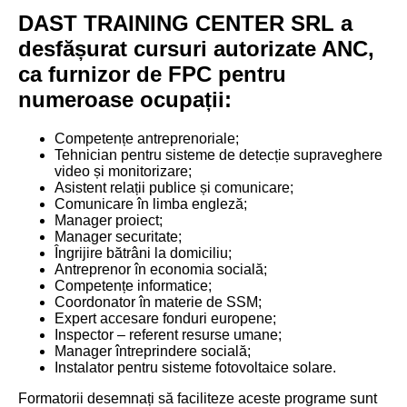
DAST TRAINING CENTER SRL a
desfășurat cursuri autorizate ANC,
ca furnizor de FPC pentru
numeroase ocupații:
Competențe antreprenoriale;
Tehnician pentru sisteme de detecție supraveghere
video și monitorizare;
Asistent relații publice și comunicare;
Comunicare în limba engleză;
Manager proiect;
Manager securitate;
Îngrijire bătrâni la domiciliu;
Antreprenor în economia socială;
Competențe informatice;
Coordonator în materie de SSM;
Expert accesare fonduri europene;
Inspector – referent resurse umane;
Manager întreprindere socială;
Instalator pentru sisteme fotovoltaice solare.
Formatorii desemnați să faciliteze aceste programe sunt